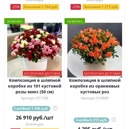
10 819 руб.
6 075 руб.
-25%
Экономия 2 164 руб.
-25%
Экономия 1 215 руб.
НОВИНКА
НОВИНКА
БЕСПЛАТНАЯ ДОСТАВКА
БЕСПЛАТНАЯ ДОСТАВКА
Композиция в шляпной
Композиция в шляпной
коробке из 101 кустовой
коробке из оранжевых
розы микс (50 см)
кустовых роз
Артикул: 011106
Артикул: 010869
CashBack 1 346 руб.
?
26 910
руб.
/шт
CashBack 215 руб.
?
33 638 руб.
4 295
руб.
/шт