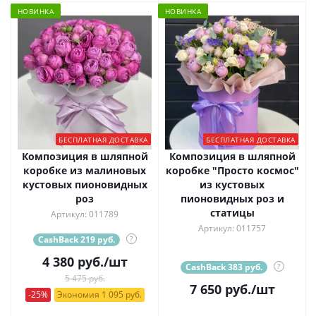
НОВИНКА
НОВИНКА
БЕСПЛАТНАЯ ДОСТАВКА
БЕСПЛАТНАЯ ДОСТАВКА
Композиция в шляпной
Композиция в шляпной
коробке из малиновых
коробке "Просто космос"
кустовых пионовидных
из кустовых
роз
пионовидных роз и
статицы
Артикул: 011789
Артикул: 011757
CashBack 219 руб.
?
4 380
руб.
/шт
CashBack 383 руб.
?
5 475 руб.
7 650
руб.
/шт
-25%
Экономия 1 095 руб.