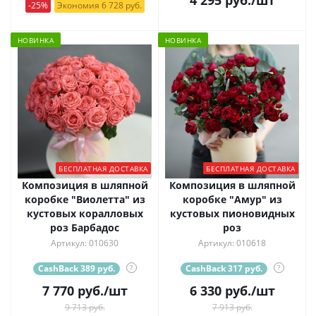
-25%
Экономия 6 728 руб.
НОВИНКА
НОВИНКА
БЕСПЛАТНАЯ ДОСТАВКА
БЕСПЛАТНАЯ ДОСТАВКА
Композиция в шляпной
Композиция в шляпной
коробке "Виолетта" из
коробке "Амур" из
кустовых коралловых
кустовых пионовидных
роз Барбадос
роз
Артикул: 010630
Артикул: 010618
CashBack 389 руб.
?
CashBack 317 руб.
?
7 770
руб.
/шт
6 330
руб.
/шт
9 713 руб.
7 913 руб.