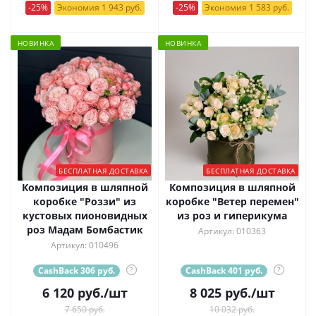
-25%
Экономия 1 943 руб.
-25%
Экономия 1 583 руб.
НОВИНКА
НОВИНКА
БЕСПЛАТНАЯ ДОСТАВКА
БЕСПЛАТНАЯ ДОСТАВКА
Композиция в шляпной
Композиция в шляпной
коробке "Роззи" из
коробке "Ветер перемен"
кустовых пионовидных
из роз и гиперикума
роз Мадам Бомбастик
Артикул: 010363
Артикул: 010496
CashBack 306 руб.
?
CashBack 401 руб.
?
6 120
руб.
/шт
8 025
руб.
/шт
7 650 руб.
10 032 руб.