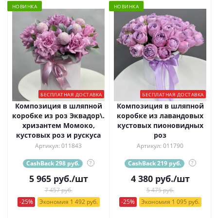
НОВИНКА
НОВИНКА
БЕСПЛАТНАЯ ДОСТАВКА
БЕСПЛАТНАЯ ДОСТАВКА
Композиция в шляпной
Композиция в шляпной
коробке из роз Эквадор\.
коробке из лавандовых
хризантем Момоко,
кустовых пионовидных
кустовых роз и рускуса
роз
Артикул: 011843
Артикул: 011790
CashBack 298 руб.
?
CashBack 219 руб.
?
5 965
руб.
/шт
4 380
руб.
/шт
7 457 руб.
5 475 руб.
-25%
Экономия 1 492 руб.
-25%
Экономия 1 095 руб.