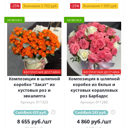
-25%
Экономия 2 702 руб.
-25%
Экономия 1 095 руб.
НОВИНКА
НОВИНКА
БЕСПЛАТНАЯ ДОСТАВКА
БЕСПЛАТНАЯ ДОСТАВКА
Композиция в шляпной
Композиция в шляпной
коробке "Закат" из
коробке из белых и
кустовых роз и
кустовых коралловых
эвкалипта
роз Барбадос
Артикул: 011320
Артикул: 011280
CashBack 433 руб.
?
CashBack 243 руб.
?
8 655
руб.
/шт
4 860
руб.
/шт