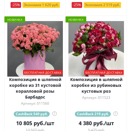
-25%
Экономия 1 620 руб.
-25%
Экономия 2 519 руб.
НОВИНКА
НОВИНКА
БЕСПЛАТНАЯ ДОСТАВКА
БЕСПЛАТНАЯ ДОСТАВКА
Композиция в шляпной
Композиция в шляпной
коробке из 31 кустовой
коробке из рубиновых
коралловой розы
кустовых роз
Барбадос
Артикул: 011523
Артикул: 011560
CashBack 540 руб.
?
CashBack 219 руб.
?
10 805
руб.
/шт
4 380
руб.
/шт
13 507 руб.
5 475 руб.