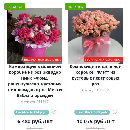
НОВИНКА
НОВИНКА
БЕСПЛАТНАЯ ДОСТАВКА
БЕСПЛАТНАЯ ДОСТАВКА
Композиция в шляпной
Композиция в шляпной
коробке из роз Эквадор
коробке "Флэт" из
Пинк Флоид,
кустовых персиковых
ранункулюсов, кустовых
роз
пионовидных роз Мисти
Артикул: 011564
Баблз и орхидей
Артикул: 011567
CashBack 324 руб.
?
CashBack 504 руб.
?
6 480
руб.
/шт
10 075
руб.
/шт
8 100 руб.
12 594 руб.