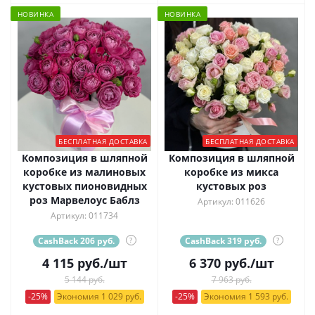
НОВИНКА
НОВИНКА
БЕСПЛАТНАЯ ДОСТАВКА
БЕСПЛАТНАЯ ДОСТАВКА
Композиция в шляпной
Композиция в шляпной
коробке из малиновых
коробке из микса
кустовых пионовидных
кустовых роз
роз Марвелоус Баблз
Артикул: 011626
Артикул: 011734
CashBack 206 руб.
?
CashBack 319 руб.
?
4 115
руб.
/шт
6 370
руб.
/шт
5 144 руб.
7 963 руб.
-25%
Экономия 1 029 руб.
-25%
Экономия 1 593 руб.