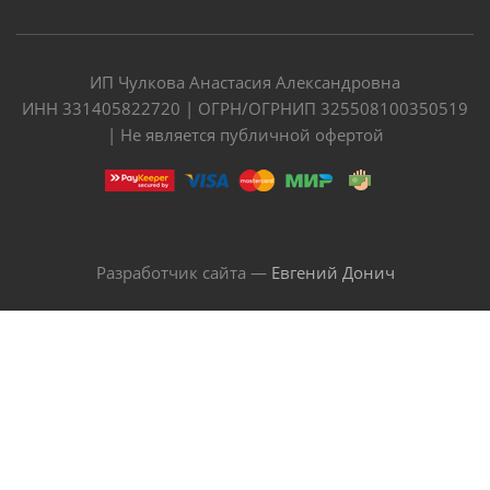
ИП Чулкова Анастасия Александровна
ИНН 331405822720 | ОГРН/ОГРНИП 325508100350519
| Не является публичной офертой
Разработчик сайта —
Евгений Донич