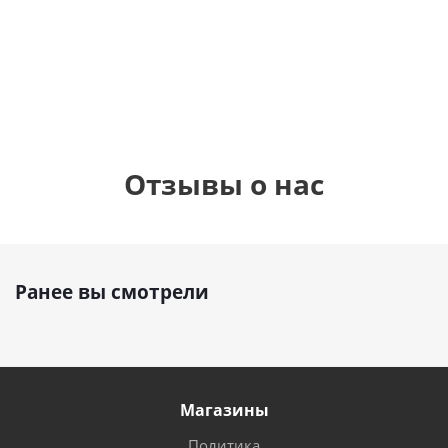
см)
1 330
895
1
руб.
895
руб.
руб.
Отзывы о нас
Ранее вы смотрели
Магазины
Политика