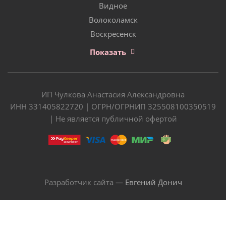
Видное
Волоколамск
Воскресенск
Показать
ИП Чулкова Анастасия Александровна
ИНН 331405822720 | ОГРН/ОГРНИП 325508100350519
| Не является публичной офертой
Разработчик сайта —
Евгений Донич